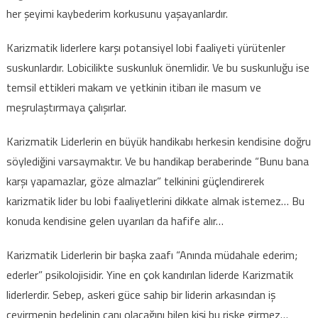
her şeyimi kaybederim korkusunu yaşayanlardır.
Karizmatik liderlere karşı potansiyel lobi faaliyeti yürütenler
suskunlardır. Lobicilikte suskunluk önemlidir. Ve bu suskunluğu ise
temsil ettikleri makam ve yetkinin itibarı ile masum ve
meşrulaştırmaya çalışırlar.
Karizmatik Liderlerin en büyük handikabı herkesin kendisine doğru
söylediğini varsaymaktır. Ve bu handikap beraberinde “Bunu bana
karşı yapamazlar, göze almazlar” telkinini güçlendirerek
karizmatik lider bu lobi faaliyetlerini dikkate almak istemez… Bu
konuda kendisine gelen uyarıları da hafife alır…
Karizmatik Liderlerin bir başka zaafı “Anında müdahale ederim;
ederler” psikolojisidir. Yine en çok kandırılan liderde Karizmatik
liderlerdir. Sebep, askeri güce sahip bir liderin arkasından iş
çevirmenin bedelinin canı olacağını bilen kişi bu riske girmez…