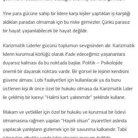
Yine para gücüne sahip bir lidere karşı kişiler yaptıkları iş karşılığı
aldıkları paradan olmamak için bu riske girmezler. Çünkü parasız
bir hayat yaşanılabilecek bir hayat değildir.
Karizmatik Liderler gücünü toplumun sevgisinden alır. Karizmatik
liderin kurumsal körlüğü olarak ifade edeceğimiz yaşananlara
duyarsız kalması da bu noktada başlar. Politik – Psikolojide
önemli bir dayanak noktası vardır. Bir görsel ile kişinin kendisini
güvene alması. Lobi faaliyetleri için kullanılacak ya da bunu
üstlenen kişi ilk önce özel bir hukuku olmasa da Karizmatik Lider
ile çekilmiş bir kareyi “Halimi kart yakınımdır” şeklinde kullanır.
Makam ve yetkililer için özel bir hukuku ve kurumsal bir ödevi
olmamasına rağmen yapılan “Hayırlı olsun” ziyaretleri aslında
yapılacak yanlışların gizlemek için bir savunma kalkanıdır. Tabii
istisnaları elbette vardır lakin ekserisi masum değildir.