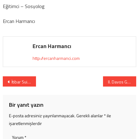
Eğitimci – Sosyolog
Ercan Harmancı
Ercan Harmancı
http://ercanharmanci.com
Yazı
İtibar Suikastı ve Sosyal Leke
II. Davos Gates…Loading…
gezinmesi
Bir yanıt yazın
E-posta adresiniz yayınlanmayacak.
Gerekli alanlar
*
ile
işaretlenmişlerdir
Yorum
*