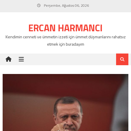
Skip
Perşembe, Ağustos 06, 2026
to
content
ERCAN HARMANCI
Kendimin cenneti ve ümmetin izzeti için ümmet düşmanlarını rahatsız
etmek için buradayım