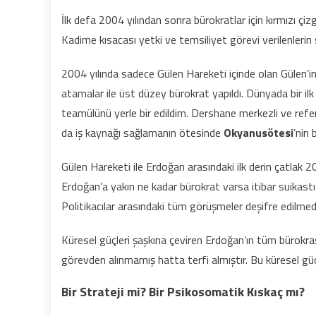
İlk defa 2004 yılından sonra bürokratlar için kırmızı çiz
Kadime kısacası yetki ve temsiliyet görevi verilenlerin s
2004 yılında sadece Gülen Hareketi içinde olan Gülen’in
atamalar ile üst düzey bürokrat yapıldı. Dünyada bir ilk
teamülünü yerle bir edildim. Dershane merkezli ve refera
da iş kaynağı sağlamanın ötesinde
Okyanusötesi
’nin 
Gülen Hareketi ile Erdoğan arasındaki ilk derin çatlak
Erdoğan’a yakın ne kadar bürokrat varsa itibar suikas
Politikacılar arasındaki tüm görüşmeler deşifre edilm
Küresel güçleri şaşkına çeviren Erdoğan’ın tüm bürokra
görevden alınmamış hatta terfi almıştır. Bu küresel güç
Bir Strateji mi? Bir Psikosomatik Kıskaç mı?