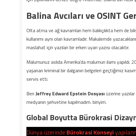
Balina Avcıları ve OSINT Ge
Olta atma ve ağ kavramları hem balıkçılıkta hem de bili
kullanımı aynı olan kavramladır. Makalemde yazacaklar
maslahat için yazılan bir erken uyarı yazısı olacaktır.
Malumunuz aslıda Amerika’da malumun ilamı yapıldı. 2010
yaşanan kriminal bir dalganın belgeleri geçtiğimiz ka
servis etti.
Ben
Jeffrey Edward Epstein Dosyası
üzerine yazılar
medyanın şehvetine kapılmadım. biriyim.
Global Boyutta Bürokrasi Dizayn
Dünya üzerinde
Bürokrasi Konseyi
yapılanm