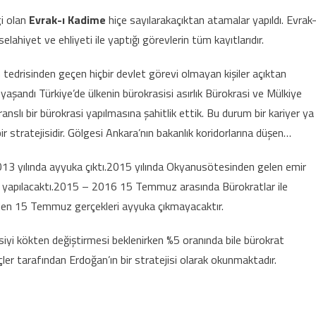
gi olan
Evrak-ı Kadime
hiçe sayılarakaçıktan atamalar yapıldı. Evrak-
elahiyet ve ehliyeti ile yaptığı görevlerin tüm kayıtlarıdır.
 tedrisinden geçen hiçbir devlet görevi olmayan kişiler açıktan
 yaşandı Türkiye’de ülkenin bürokrasisi asırlık Bürokrasi ve Mülkiye
nslı bir bürokrasi yapılmasına şahitlik ettik. Bu durum bir kariyer ya
bir stratejisidir. Gölgesi Ankara’nın bakanlık koridorlarına düşen…
 2013 yılında ayyuka çıktı.2015 yılında Okyanusötesinden gelen emir
tı yapılacaktı.2015 – 2016 15 Temmuz arasında Bürokratlar ile
eden 15 Temmuz gerçekleri ayyuka çıkmayacaktır.
siyi kökten değiştirmesi beklenirken %5 oranında bile bürokrat
ler tarafından Erdoğan’ın bir stratejisi olarak okunmaktadır.