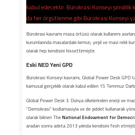
kabul edecektir. Bürokrasi Konseyi şimdilik
da her örgütlenme gibi Bürokrasi Konseyi ya
Bürokrasi kavramı masa örtüsü olarak kullanımı asırlardı
kurumlarında masalardaki kırmızı, yeşil ve mavi rekli ku
olarak hep kendisini hissettirmiştir.
Eski NED Yeni GPD
Bürokrasi Konseyi kavramı, Global Power Desk GPD tara
kamusal gerçeklik olarak kabul edilen 15 Temmuz Darbe
Global Power Desk 3. Dünya ülkelerinden enerji ve made
“Demokrasi” kodlamasıyla ve de şiddet kullanarak yönet
olarak bilinen The
National Endowment for Democ
aradan sonra adeta 2013 yılında kendisini fesh etmişti