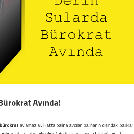
 Bürokrat Avında!
bürokrat
avlamazlar. Hatta balina avcıları balinanın dışındaki balıklar
pılır ya da nasıl yapılmalıdır? Bu balık avcılarının bileceği bir iştir.