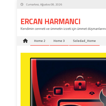
Skip
Cumartesi, Ağustos 08, 2026
to
content
ERCAN HARMANCI
Kendimin cenneti ve ümmetin izzeti için ümmet düşmanlarını
Home 2
Home 3
Soledad_Home