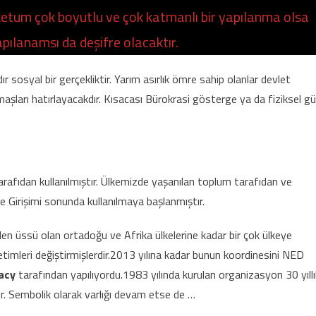
 ketum çok boyutlu ve çok katmanlı bir yapılanma olsa
pılanamsı da deşifre olacaktır.
r sosyal bir gerçekliktir. Yarım asırlık ömre sahip olanlar devlet
maşları hatırlayacakdır. Kısacası Bürokrasi gösterge ya da fiziksel g
fıdan kullanılmıştır. Ülkemizde yaşanılan toplum tarafıdan ve
 Girişimi sonunda kullanılmaya başlanmıştır.
n üssü olan ortadoğu ve Afrika ülkelerine kadar bir çok ülkeye
imleri değiştirmişlerdir.2013 yılına kadar bunun koordinesini NED
racy
tarafından yapılıyordu.1983 yılında kurulan organizasyon 30 yıllı
r. Sembolik olarak varlığı devam etse de …