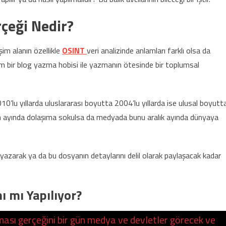
rçeği Nedir?
şim alanın özellikle
OSINT
veri analizinde anlamları farklı olsa da
ım bir blog yazma hobisi ile yazmanın ötesinde bir toplumsal
’lu yıllarda uluslararası boyutta 2004’lu yıllarda ise ulusal boyutt
sım ayında dolaşıma sokulsa da medyada bunu aralık ayında dünyaya
 yazarak ya da bu dosyanın detaylarını delil olarak paylaşacak kadar
ı mı Yapılıyor?
ası gerçeğini bir gün medya ve devletler görecek ve