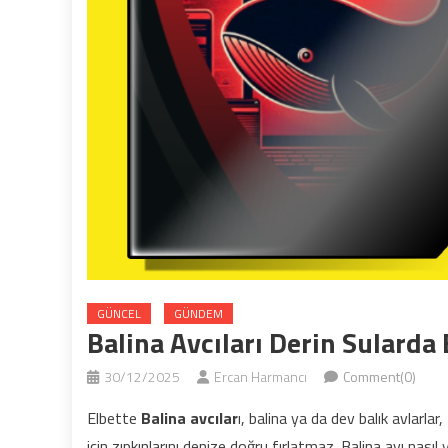
GÜNCEL
GÜNDEM
Balina Avcıları Derin Sularda
30/12/2025
Ercan Harmancı
Comment(0)
Elbette
Balina avcılar
ı, balina ya da dev balık avlarlar,
için zıpkınlarını denize doğru fırlatmaz. Balina avı nasıl ya