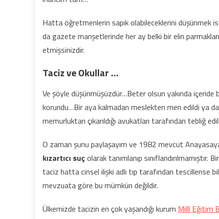
Hatta öğretmenlerin sapık olabileceklerini düşünmek i
da gazete manşetlerinde her ay belki bir elin parmakları 
etmişsinizdir.
Taciz ve Okullar …
Ve şöyle düşünmüşüzdür…Beter olsun yakında içeride biri
korundu…Bir aya kalmadan meslekten men edildi ya da 
memurluktan çıkarıldığı avukatları tarafından tebliğ edi
O zaman şunu paylaşayım ve 1982 mevcut Anayasaya n
kızartıcı suç
olarak tanımlanıp sınıflandırılmamıştır. 
taciz hatta cinsel ilişki adli tıp tarafından tescillens
mevzuata göre bu mümkün değildir.
Ülkemizde tacizin en çok yaşandığı kurum
Millî Eğitim 