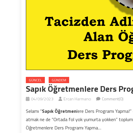
GÜNCEL
GÜNDEM
Sapık Öğretmenlere Ders Pr
04/09/2023
Ercan Harmancı
Comment(0)
Selamı “
Sapık Öğretmen
lere Ders Programı Yapma!” d
atmak ne de “Ortada fol yok yumurta yokken” toplumda b
Öğretmenlere Ders Programı Yapma…