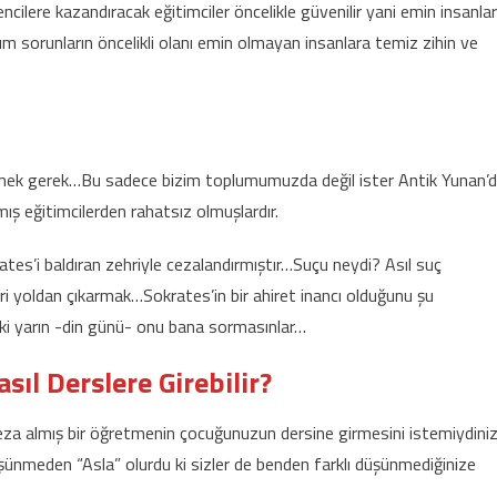
ncilere kazandıracak eğitimciler öncelikle güvenilir yani emin insanlar
tüm sorunların öncelikli olanı emin olmayan insanlara temiz zihin ve
emek gerek…Bu sadece bizim toplumumuzda değil ister Antik Yunan’
ış eğitimcilerden rahatsız olmuşlardır.
tes’i baldıran zehriyle cezalandırmıştır…Suçu neydi? Asıl suç
ri yoldan çıkarmak…Sokrates’in bir ahiret inancı olduğunu şu
ki yarın -din günü- onu bana sormasınlar…
ıl Derslere Girebilir?
ceza almış bir öğretmenin çocuğunuzun dersine girmesini istemiydini
şünmeden “Asla” olurdu ki sizler de benden farklı düşünmediğinize