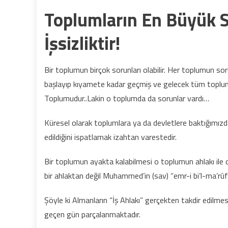
Toplumların En Büyük 
İşsizliktir!
Bir toplumun birçok sorunları olabilir. Her toplumun s
başlayıp kıyamete kadar geçmiş ve gelecek tüm toplumla
Toplumudur..Lakin o toplumda da sorunlar vardı…
Küresel olarak toplumlara ya da devletlere baktığımızd
edildiğini ispatlamak izahtan varestedir.
Bir toplumun ayakta kalabilmesi o toplumun ahlakı ile do
bir ahlaktan değil Muhammed’in (sav) “emr-i bi’l-ma’rûf 
Şöyle ki Almanların “İş Ahlakı” gerçekten takdir edilm
geçen gün parçalanmaktadır.