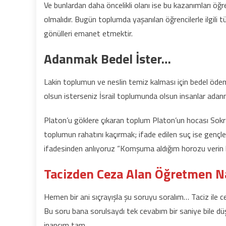
Ve bunlardan daha öncelikli olanı ise bu kazanımları öğre
olmalıdır. Bugün toplumda yaşanılan öğrencilerle ilgili 
gönülleri emanet etmektir.
Adanmak Bedel İster…
Lakin toplumun ve neslin temiz kalması için bedel öd
olsun isterseniz İsrail toplumunda olsun insanlar adanm
Platon’u göklere çıkaran toplum Platon’un hocası Sokra
toplumun rahatını kaçırmak; ifade edilen suç ise gençle
ifadesinden anlıyoruz “Komşuma aldığım horozu verin 
Tacizden Ceza Alan Öğretmen Nas
Hemen bir ani sıçrayışla şu soruyu soralım… Taciz ile 
Bu soru bana sorulsaydı tek cevabım bir saniye bile dü
inancım tam…