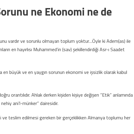
Sorunu ne Ekonomi ne de
orunu vardır ve sorunlu olmayan toplum yoktur…Öyle ki Adem(as) ile
rın en hayırlısı Muhammed’in (sav) şekillendirdiği Asr-ı Saadet
a en büyük ve en yaygın sorunun ekonomi ve işsizlik olarak kabul
ğru orantılıdır. Ahlak derken kişiden kişiye değişen “Etik” anlamında
nehiy ani’l-münker” dairesidir.
esi ve teslim edilmesi gereken bir gerçeklikken Almanya toplumu her