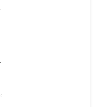
t
;
r.