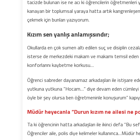
tacizde bulunan ise ne acı ki öğrencilerin öğretmenleri ya
kanayan bir toplumsal yaraya hatta artık kangrenleşen 
çekmek için bunları yazıyorum.
Kızım sen yanlış anlamışsındır;
Okullarda en çok sumen altı edilen suç ve disiplin cezaları
isterse de merkezdeki makam ve makamı temsil eden a
konforlarını kaybetme korkusu…
Öğrenci sabreder dayanamaz arkadaşları ile istişare e
yutkuna yutkuna “Hocam…” diye devam eden cümleyi kur
öyle bir şey olursa ben öğretmeninle konuşurum” kapıyı
Müdür heyecanla “Durun kızım ne ailesi ne p
Ta ki öğrencinin hatta arkadaşları ile ikinci defa “Bu 
Öğrenciler aile, polis diye kelimeler kullanınca…Müdür 