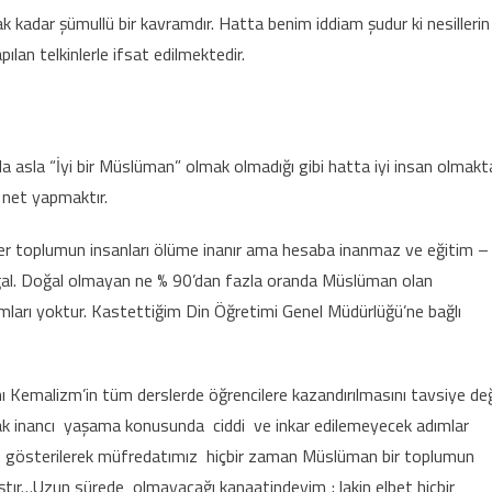
ak kadar şümullü bir kavramdır. Hatta benim iddiam şudur ki nesillerin
pılan telkinlerle ifsat edilmektedir.
da asla “İyi bir Müslüman” olmak olmadığı gibi hatta iyi insan olmakt
 net yapmaktır.
 her toplumun insanları ölüme inanır ama hesaba inanmaz ve eğitim –
al. Doğal olmayan ne % 90’dan fazla oranda Müslüman olan
ları yoktur. Kastettiğim Din Öğretimi Genel Müdürlüğü’ne bağlı
kanı Kemalizm’in tüm derslerde öğrencilere kazandırılmasını tavsiye değ
larak inancı yaşama konusunda ciddi ve inkar edilemeyecek adımlar
ekçe gösterilerek müfredatımız hiçbir zaman Müslüman bir toplumun
mıştır…Uzun sürede olmayacağı kanaatindeyim ; lakin elbet hiçbir