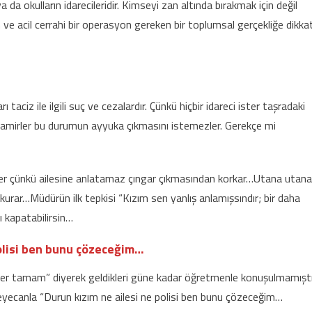
 da okulların idarecileridir. Kimseyi zan altında bırakmak için değil
ve acil cerrahi bir operasyon gereken bir toplumsal gerçekliğe dikka
 taciz ile ilgili suç ve cezalardır. Çünkü hiçbir idareci ister taşradaki
mirler bu durumun ayyuka çıkmasını istemezler. Gerekçe mi
der çünkü ailesine anlatamaz çıngar çıkmasından korkar…Utana utana
ar…Müdürün ilk tepkisi “Kızım sen yanlış anlamışsındır; bir daha
 kapatabilirsin…
olisi ben bunu çözeceğim…
sefer tamam” diyerek geldikleri güne kadar öğretmenle konuşulmamıştı
heyecanla “Durun kızım ne ailesi ne polisi ben bunu çözeceğim…