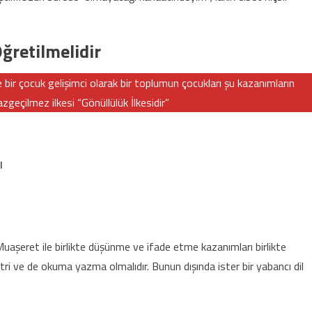
ğretilmelidir
 bir çocuk gelişimci olarak bir toplumun çocukları şu kazanımların
çilmez ilkesi “Gönüllülük İlkesidir”
ı
 Muaşeret ile birlikte düşünme ve ifade etme kazanımları birlikte
ri ve de okuma yazma olmalıdır. Bunun dışında ister bir yabancı dil