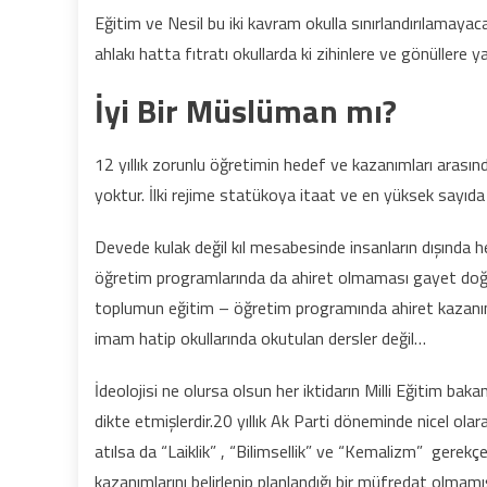
Eğitim ve Nesil bu iki kavram okulla sınırlandırılamayac
ahlakı hatta fıtratı okullarda ki zihinlere ve gönüllere ya
İyi Bir Müslüman mı?
12 yıllık zorunlu öğretimin hedef ve kazanımları arasın
yoktur. İlki rejime statükoya itaat ve en yüksek sayıda
Devede kulak değil kıl mesabesinde insanların dışında
öğretim programlarında da ahiret olmaması gayet doğ
toplumun eğitim – öğretim programında ahiret kazanım
imam hatip okullarında okutulan dersler değil…
İdeolojisi ne olursa olsun her iktidarın Milli Eğitim ba
dikte etmişlerdir.20 yıllık Ak Parti döneminde nicel o
atılsa da “Laiklik” , “Bilimsellik” ve “Kemalizm” ger
kazanımlarını belirlenip planlandığı bir müfredat olma