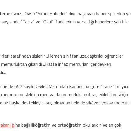
stemezsiniz…Oysa “Şimdi Haberler” diye başlayan haber spikerleri ya
sayısında “Taciz” ve “Okul” ifadelerinin yer aldığı haberlere şahitlik
leri tarafından şişlenir…Hemen sınıftan uzaklaştırıldı öğrenciler
memurluktan çıkarıldı…Hatta infaz memurları içerideyken
ldi…
e de 657 sayılı Devlet Memurları Kanunu’na göre “Taciz” bir
yüz
Bir memuru meslekten men ya da memurluktan ihraç edilebilmesi için
e bile bir başka destekleyici suç olmadan hele de şikâyet yoksa mevcut
Bakanlığı
’na bağlı ilköğretim ve ortaöğretim okullarıdır. Ve en çok